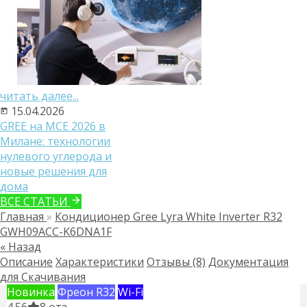
читать далее...
15.04.2026
GREE на MCE 2026 в
Милане: технологии
нулевого углерода и
новые решения для
дома
ВСЕ СТАТЬИ
Главная
»
Кондиционер Gree Lyra White Inverter R32
GWH09ACC-K6DNA1F
« Назад
Описание
Характеристики
Отзывы (8)
Документация
для Скачивания
Новинка
Фреон R32
Wi-Fi
4.56
8 отз.