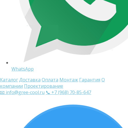
WhatsApp
Каталог
Доставка
Оплата
Монтаж
Гарантия
О
компании
Проектирование
📧 info@gree-cool.ru
📞 +7 (968) 70-85-647