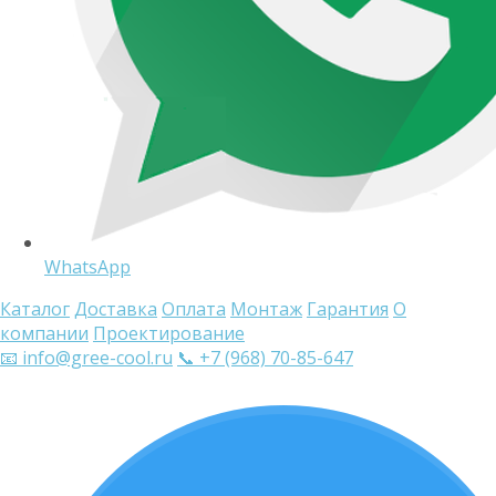
WhatsApp
Каталог
Доставка
Оплата
Монтаж
Гарантия
О
компании
Проектирование
📧 info@gree-cool.ru
📞 +7 (968) 70-85-647