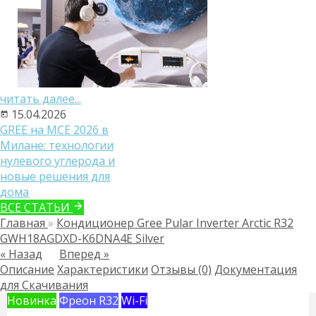
читать далее...
15.04.2026
GREE на MCE 2026 в
Милане: технологии
нулевого углерода и
новые решения для
дома
ВСЕ СТАТЬИ
Главная
»
Кондиционер Gree Pular Inverter Arctic R32
GWH18AGDXD-K6DNA4E Silver
« Назад
Вперед »
Описание
Характеристики
Отзывы (0)
Документация
для Скачивания
Новинка
Фреон R32
Wi-Fi