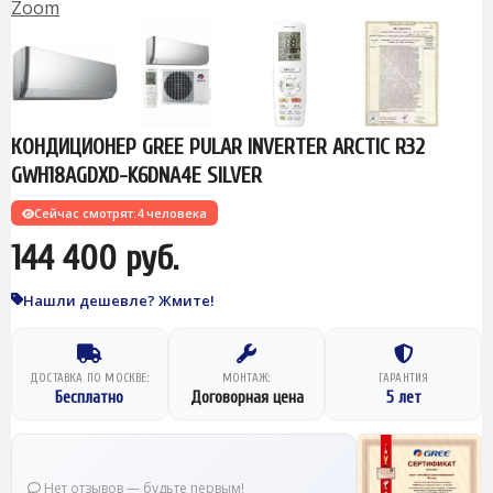
Zoom
КОНДИЦИОНЕР GREE PULAR INVERTER ARCTIC R32
GWH18AGDXD-K6DNA4E SILVER
Сейчас смотрят:
4 человека
144 400 руб.
Нашли дешевле? Жмите!
ДОСТАВКА ПО МОСКВЕ:
МОНТАЖ:
ГАРАНТИЯ
Бесплатно
Договорная цена
5 лет
Нет отзывов — будьте первым!