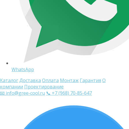
WhatsApp
Каталог
Доставка
Оплата
Монтаж
Гарантия
О
компании
Проектирование
📧 info@gree-cool.ru
📞 +7 (968) 70-85-647