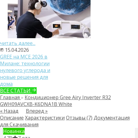
читать далее...
15.04.2026
GREE на MCE 2026 в
Милане: технологии
нулевого углерода и
новые решения для
дома
ВСЕ СТАТЬИ
Главная
»
Кондиционер Gree Airy Inverter R32
GWH09AVCXB-K6DNA1B White
« Назад
Вперед »
Описание
Характеристики
Отзывы (7)
Документация
для Скачивания
Новинка
4.79
7 отз.