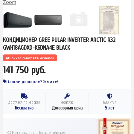
Zoom
КОНДИЦИОНЕР GREE PULAR INVERTER ARCTIC R32
GWH18AGDXD-K6DNA4E BLACK
Сейчас смотрят:
6 человек
141 750 руб.
Нашли дешевле? Жмите!
ДОСТАВКА ПО МОСКВЕ:
МОНТАЖ:
ГАРАНТИЯ
Бесплатно
Договорная цена
5 лет
Нет отзывов — будьте первым!