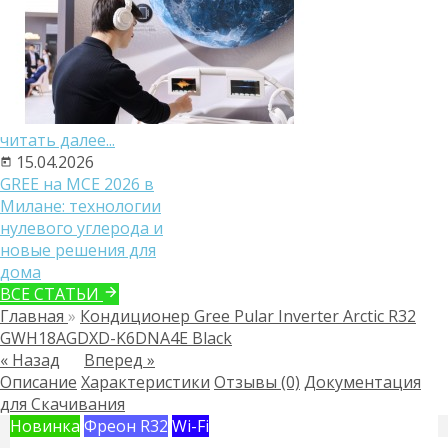
читать далее...
15.04.2026
GREE на MCE 2026 в
Милане: технологии
нулевого углерода и
новые решения для
дома
ВСЕ СТАТЬИ
Главная
»
Кондиционер Gree Pular Inverter Arctic R32
GWH18AGDXD-K6DNA4E Black
« Назад
Вперед »
Описание
Характеристики
Отзывы (0)
Документация
для Скачивания
Новинка
Фреон R32
Wi-Fi