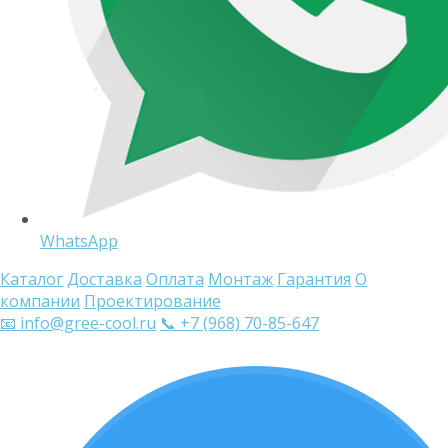
WhatsApp
Каталог
Доставка
Оплата
Монтаж
Гарантия
О
компании
Проектирование
📧 info@gree-cool.ru
📞 +7 (968) 70-85-647