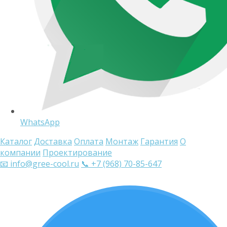
WhatsApp
Каталог
Доставка
Оплата
Монтаж
Гарантия
О
компании
Проектирование
📧 info@gree-cool.ru
📞 +7 (968) 70-85-647