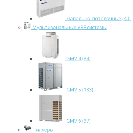
Напольно-потолочные (40)
Мультизональные VRF системы
GMV 4 (84)
GMV 5 (133)
GMV 6 (37)
Чиллеры