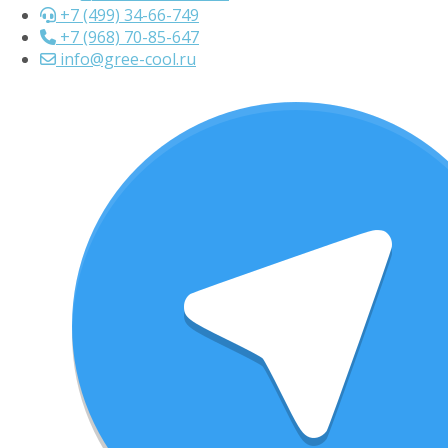
+7 (499) 34-66-749
+7 (968) 70-85-647
info@gree-cool.ru