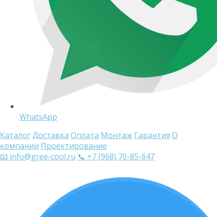
WhatsApp
Каталог
Доставка
Оплата
Монтаж
Гарантия
О
компании
Проектирование
📧 info@gree-cool.ru
📞 +7 (968) 70-85-647