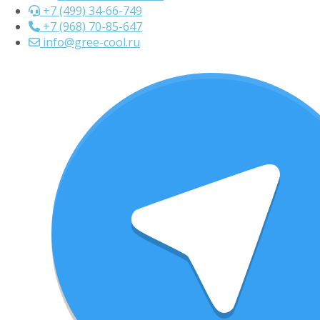
+7 (499) 34-66-749
+7 (968) 70-85-647
info@gree-cool.ru