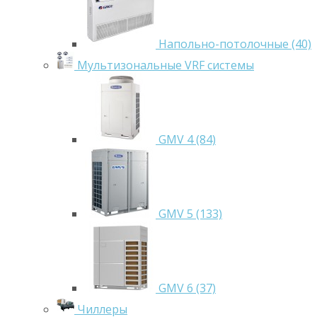
Напольно-потолочные (40)
Мультизональные VRF системы
GMV 4 (84)
GMV 5 (133)
GMV 6 (37)
Чиллеры