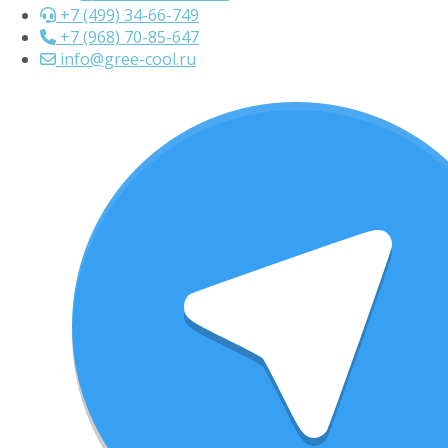
+7 (499) 34-66-749
+7 (968) 70-85-647
info@gree-cool.ru