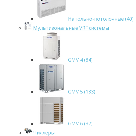
Напольно-потолочные (40)
Мультизональные VRF системы
GMV 4 (84)
GMV 5 (133)
GMV 6 (37)
Чиллеры