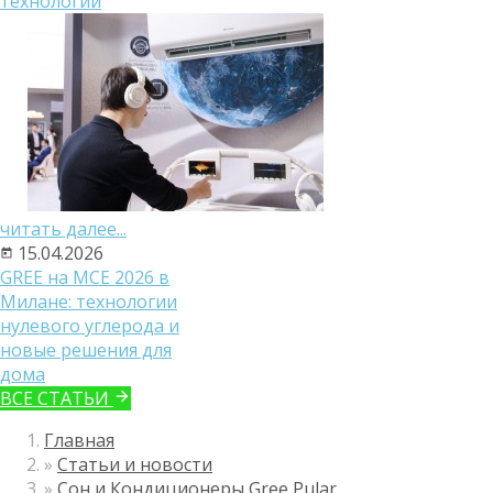
технологий
читать далее...
15.04.2026
GREE на MCE 2026 в
Милане: технологии
нулевого углерода и
новые решения для
дома
ВСЕ СТАТЬИ
Главная
»
Статьи и новости
»
Сон и Кондиционеры Gree Pular