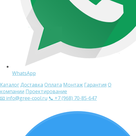
WhatsApp
Каталог
Доставка
Оплата
Монтаж
Гарантия
О
компании
Проектирование
📧 info@gree-cool.ru
📞 +7 (968) 70-85-647