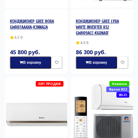
КОНДИЦИОНЕР GREE BORA
КОНДИЦИОНЕР GREE LYRA
GWH07AAAXA-K3NNA2A
WHITE INVERTER R32
GWH09ACC-K6DNA1F
4.3
·
9
4.6
·
8
45 800 руб.
86 300 руб.
В корзину
В корзину
ХИТ ПРОДАЖ
Новинка
Фреон R32
Wi-Fi