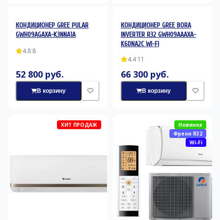
КОНДИЦИОНЕР GREE PULAR
КОНДИЦИОНЕР GREE BORA
GWH09AGAXA-K3NNA1A
INVERTER R32 GWH09AAAXA-
K6DNA2C WI-FI
4.8
·
8
4.4
·
11
52 800 руб.
66 300 руб.
В корзину
В корзину
ХИТ ПРОДАЖ
Новинка
Фреон R32
Wi-Fi