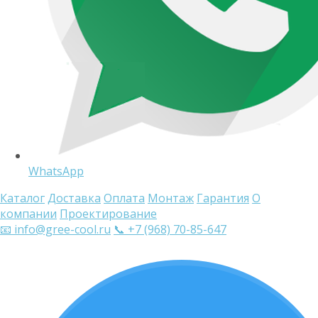
WhatsApp
Каталог
Доставка
Оплата
Монтаж
Гарантия
О
компании
Проектирование
📧 info@gree-cool.ru
📞 +7 (968) 70-85-647