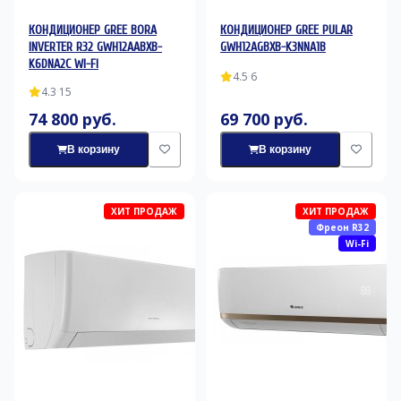
КОНДИЦИОНЕР GREE BORA
КОНДИЦИОНЕР GREE PULAR
INVERTER R32 GWH12AABXB-
GWH12AGBXB-K3NNA1B
K6DNA2C WI-FI
4.5
·
6
4.3
·
15
74 800 руб.
69 700 руб.
В корзину
В корзину
ХИТ ПРОДАЖ
ХИТ ПРОДАЖ
Фреон R32
Wi-Fi