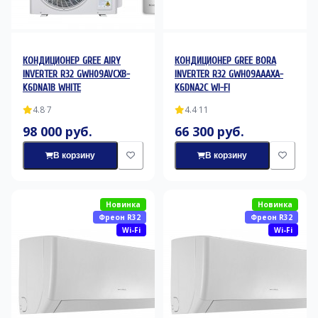
КОНДИЦИОНЕР GREE AIRY
КОНДИЦИОНЕР GREE BORA
INVERTER R32 GWH09AVCXB-
INVERTER R32 GWH09AAAXA-
K6DNA1B WHITE
K6DNA2C WI-FI
4.8
·
7
4.4
·
11
98 000 руб.
66 300 руб.
В корзину
В корзину
Новинка
Новинка
Фреон R32
Фреон R32
Wi-Fi
Wi-Fi