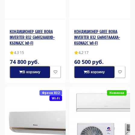
КОНДИЦИОНЕР GREE BORA
КОНДИЦИОНЕР GREE BORA
INVERTER R32 GWH12AABXB-
INVERTER R32 GWH07AAAXA-
K6DNA2C WI-FI
K6DNA2C WI-FI
4.3
·
15
4.2
·
17
74 800 руб.
60 500 руб.
В корзину
В корзину
Фреон R32
Новинка
Wi-Fi