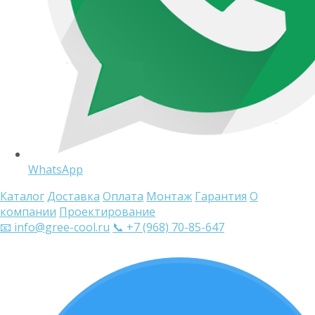
WhatsApp
Каталог
Доставка
Оплата
Монтаж
Гарантия
О
компании
Проектирование
📧 info@gree-cool.ru
📞 +7 (968) 70-85-647