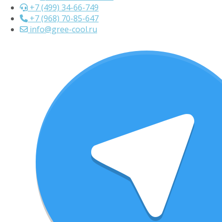
+7 (499) 34-66-749
+7 (968) 70-85-647
info@gree-cool.ru