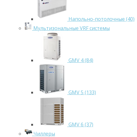
Напольно-потолочные (40)
Мультизональные VRF системы
GMV 4 (84)
GMV 5 (133)
GMV 6 (37)
Чиллеры