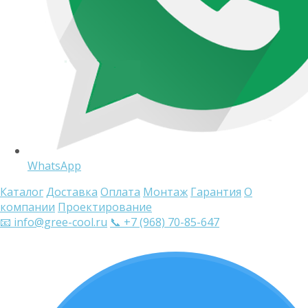
WhatsApp
Каталог
Доставка
Оплата
Монтаж
Гарантия
О
компании
Проектирование
📧 info@gree-cool.ru
📞 +7 (968) 70-85-647