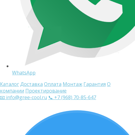
WhatsApp
Каталог
Доставка
Оплата
Монтаж
Гарантия
О
компании
Проектирование
📧 info@gree-cool.ru
📞 +7 (968) 70-85-647