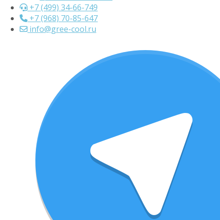
+7 (499) 34-66-749
+7 (968) 70-85-647
info@gree-cool.ru