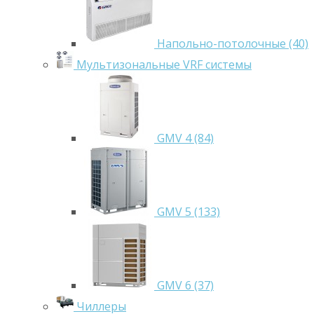
Напольно-потолочные (40)
Мультизональные VRF системы
GMV 4 (84)
GMV 5 (133)
GMV 6 (37)
Чиллеры