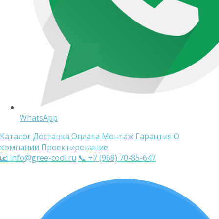
WhatsApp
Каталог
Доставка
Оплата
Монтаж
Гарантия
О
компании
Проектирование
📧 info@gree-cool.ru
📞 +7 (968) 70-85-647