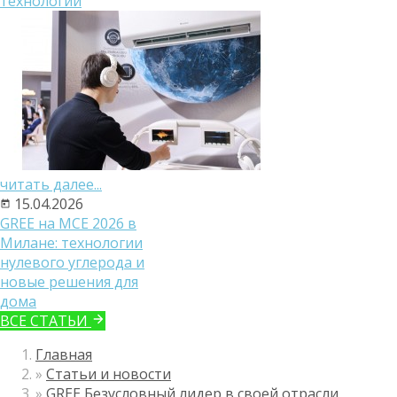
технологий
читать далее...
15.04.2026
GREE на MCE 2026 в
Милане: технологии
нулевого углерода и
новые решения для
дома
ВСЕ СТАТЬИ
Главная
»
Статьи и новости
»
GREE Безусловный лидер в своей отрасли