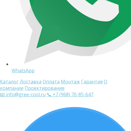
WhatsApp
Каталог
Доставка
Оплата
Монтаж
Гарантия
О
компании
Проектирование
📧 info@gree-cool.ru
📞 +7 (968) 70-85-647