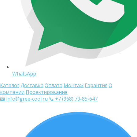
WhatsApp
Каталог
Доставка
Оплата
Монтаж
Гарантия
О
компании
Проектирование
📧 info@gree-cool.ru
📞 +7 (968) 70-85-647