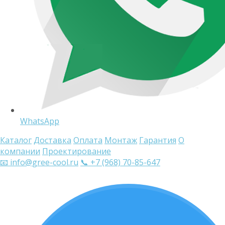
WhatsApp
Каталог
Доставка
Оплата
Монтаж
Гарантия
О
компании
Проектирование
📧 info@gree-cool.ru
📞 +7 (968) 70-85-647