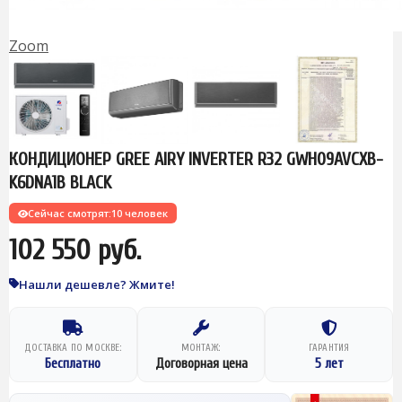
Zoom
КОНДИЦИОНЕР GREE AIRY INVERTER R32 GWH09AVCXB-
K6DNA1B BLACK
Сейчас смотрят:
10 человек
102 550 руб.
Нашли дешевле? Жмите!
ДОСТАВКА ПО МОСКВЕ:
МОНТАЖ:
ГАРАНТИЯ
Бесплатно
Договорная цена
5 лет