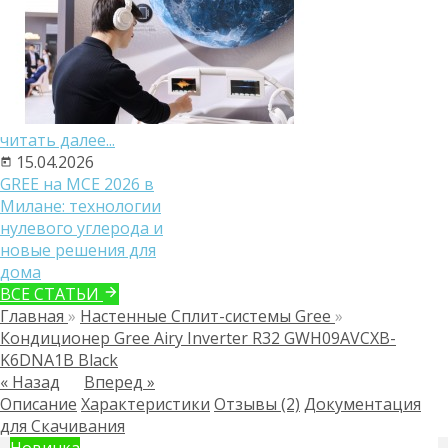
читать далее...
15.04.2026
GREE на MCE 2026 в
Милане: технологии
нулевого углерода и
новые решения для
дома
ВСЕ СТАТЬИ
Главная
»
Настенные Сплит-системы Gree
»
Кондиционер Gree Airy Inverter R32 GWH09AVCXB-
K6DNA1B Black
« Назад
Вперед »
Описание
Характеристики
Отзывы (2)
Документация
для Скачивания
Новинка