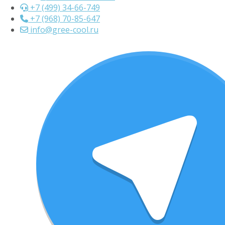
+7 (499) 34-66-749
+7 (968) 70-85-647
info@gree-cool.ru