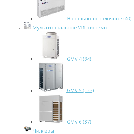
Напольно-потолочные (40)
Мультизональные VRF системы
GMV 4 (84)
GMV 5 (133)
GMV 6 (37)
Чиллеры