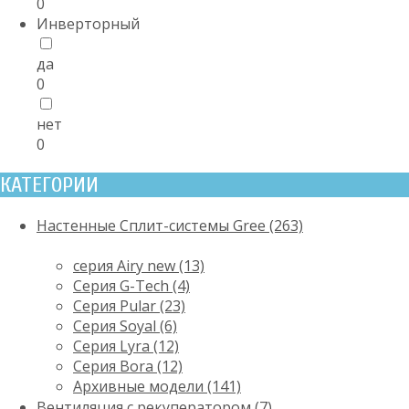
0
Инверторный
да
0
нет
0
КАТЕГОРИИ
Настенные Сплит-системы Gree (263)
серия Airy new (13)
Серия G-Tech (4)
Серия Pular (23)
Cерия Soyal (6)
Серия Lyra (12)
Серия Bora (12)
Архивные модели (141)
Вентиляция с рекуператором (7)