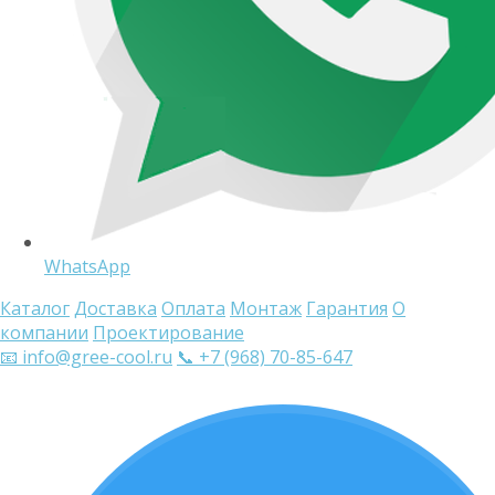
WhatsApp
Каталог
Доставка
Оплата
Монтаж
Гарантия
О
компании
Проектирование
📧 info@gree-cool.ru
📞 +7 (968) 70-85-647