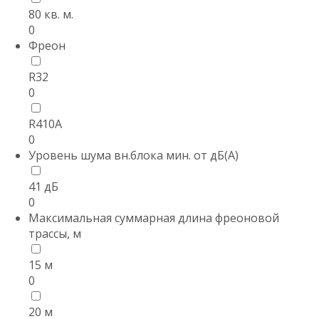
80 кв. м.
0
Фреон
R32
0
R410А
0
Уровень шума вн.блока мин. от дБ(А)
41 дБ
0
Максимальная суммарная длина фреоновой
трассы, м
15 м
0
20 м