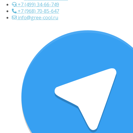
+7 (499) 34-66-749
+7 (968) 70-85-647
info@gree-cool.ru