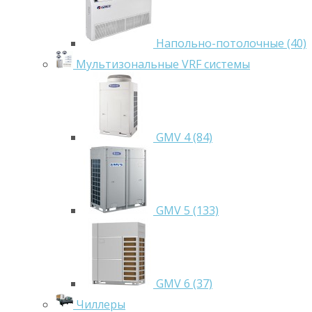
Напольно-потолочные (40)
Мультизональные VRF системы
GMV 4 (84)
GMV 5 (133)
GMV 6 (37)
Чиллеры