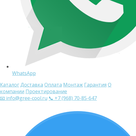
WhatsApp
Каталог
Доставка
Оплата
Монтаж
Гарантия
О
компании
Проектирование
📧 info@gree-cool.ru
📞 +7 (968) 70-85-647