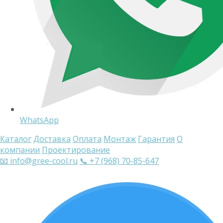
WhatsApp
Каталог
Доставка
Оплата
Монтаж
Гарантия
О
компании
Проектирование
📧 info@gree-cool.ru
📞 +7 (968) 70-85-647