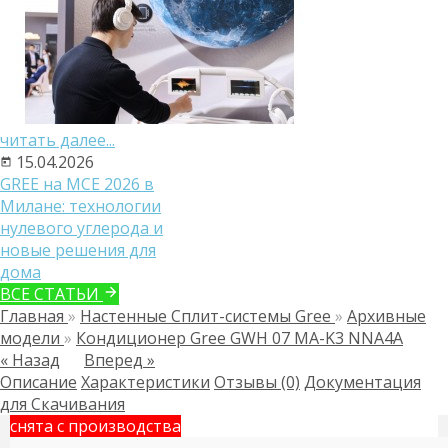
читать далее...
15.04.2026
GREE на MCE 2026 в
Милане: технологии
нулевого углерода и
новые решения для
дома
ВСЕ СТАТЬИ
Главная
»
Настенные Сплит-системы Gree
»
Архивные
модели
»
Кондиционер Gree GWH 07 MA-K3 NNA4A
« Назад
Вперед »
Описание
Характеристики
Отзывы (0)
Документация
для Скачивания
снята с производства