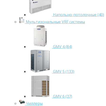
Напольно-потолочные (40)
Мультизональные VRF системы
GMV 4 (84)
GMV 5 (133)
GMV 6 (37)
Чиллеры