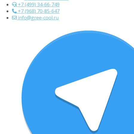
+7 (499) 34-66-749
+7 (968) 70-85-647
info@gree-cool.ru