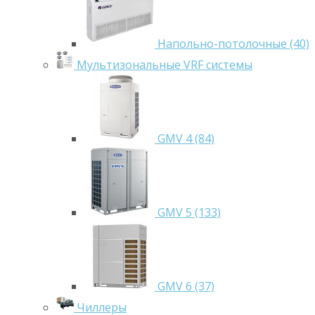
Напольно-потолочные (40)
Мультизональные VRF системы
GMV 4 (84)
GMV 5 (133)
GMV 6 (37)
Чиллеры