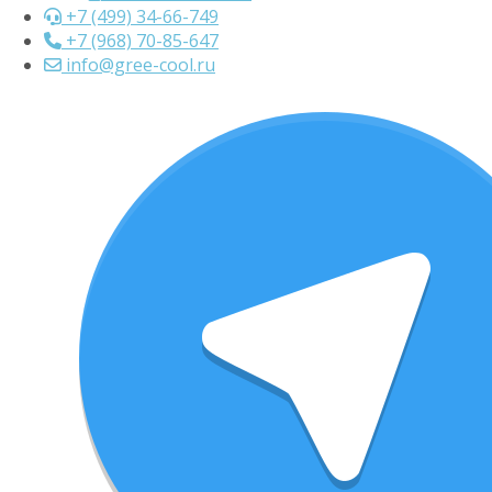
+7 (499) 34-66-749
+7 (968) 70-85-647
info@gree-cool.ru