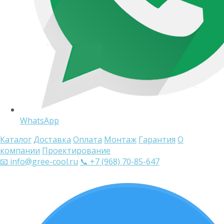
WhatsApp
Каталог
Доставка
Оплата
Монтаж
Гарантия
О
компании
Проектирование
📧 info@gree-cool.ru
📞 +7 (968) 70-85-647