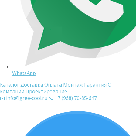
WhatsApp
Каталог
Доставка
Оплата
Монтаж
Гарантия
О
компании
Проектирование
📧 info@gree-cool.ru
📞 +7 (968) 70-85-647