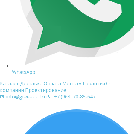
WhatsApp
Каталог
Доставка
Оплата
Монтаж
Гарантия
О
компании
Проектирование
📧 info@gree-cool.ru
📞 +7 (968) 70-85-647