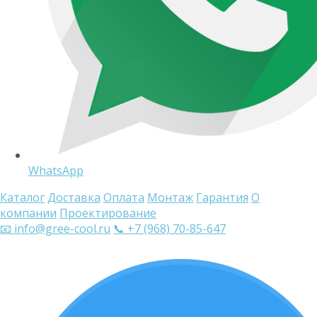
WhatsApp
Каталог
Доставка
Оплата
Монтаж
Гарантия
О
компании
Проектирование
📧 info@gree-cool.ru
📞 +7 (968) 70-85-647