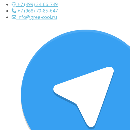
+7 (499) 34-66-749
+7 (968) 70-85-647
info@gree-cool.ru