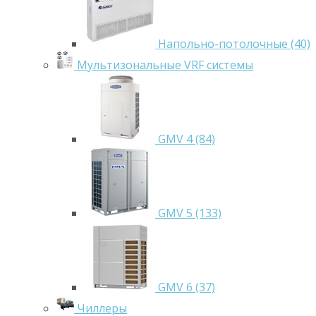
Напольно-потолочные (40)
Мультизональные VRF системы
GMV 4 (84)
GMV 5 (133)
GMV 6 (37)
Чиллеры