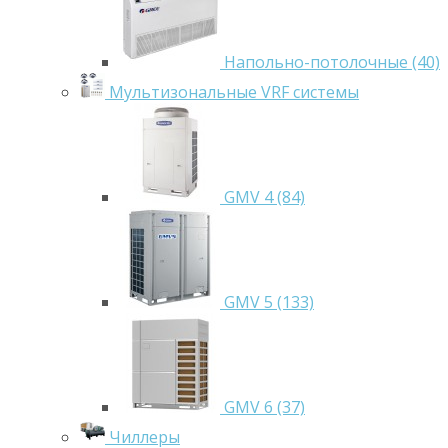
Напольно-потолочные (40)
Мультизональные VRF системы
GMV 4 (84)
GMV 5 (133)
GMV 6 (37)
Чиллеры