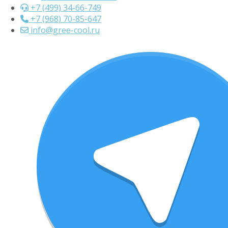
+7 (499) 34-66-749
+7 (968) 70-85-647
info@gree-cool.ru