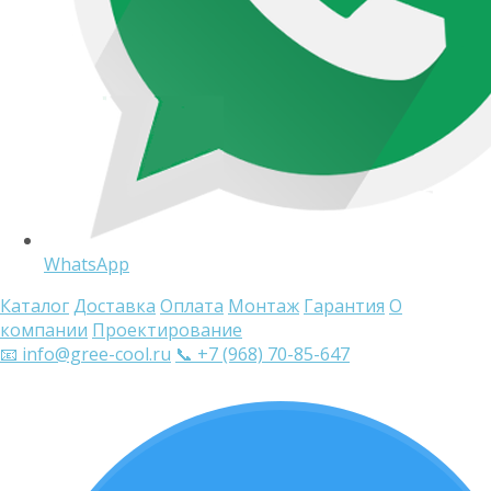
WhatsApp
Каталог
Доставка
Оплата
Монтаж
Гарантия
О
компании
Проектирование
📧 info@gree-cool.ru
📞 +7 (968) 70-85-647