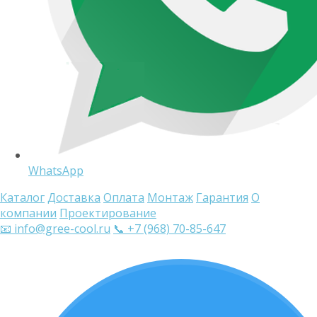
WhatsApp
Каталог
Доставка
Оплата
Монтаж
Гарантия
О
компании
Проектирование
📧 info@gree-cool.ru
📞 +7 (968) 70-85-647