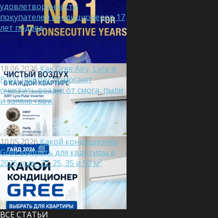
удовлетворённости
покупателей кондиционеров 17
лет подряд
18.06.2026
Как Gree Airy, Lyra и
Pular Inverter помогают
очистить воздух от смога, пыли
и запаха гари
10.05.2026
Какой кондиционер
Gree выбрать для квартиры в
2026 году: 20, 25, 35 и 50 м²
ВСЕ СТАТЬИ