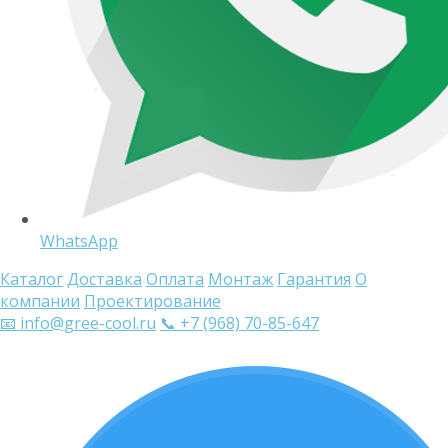
WhatsApp
Каталог
Доставка
Оплата
Монтаж
Гарантия
О
компании
Проектирование
📧 info@gree-cool.ru
📞 +7 (968) 70-85-647