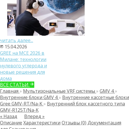
читать далее...
15.04.2026
GREE на MCE 2026 в
Милане: технологии
нулевого углерода и
новые решения для
дома
ВСЕ СТАТЬИ
Главная
»
Мультизональные VRF системы
»
GMV 4
»
Внутренние блоки GMV 4
»
Внутренние кассетные блоки
Gree GMV-RT/Na-K
»
Внутренний блок кассетного типа
GMV-R125T/Na-K
« Назад
Вперед »
Описание
Характеристики
Отзывы (0)
Документация
для Скачивания