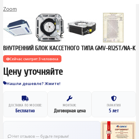
Zoom
ВНУТРЕННИЙ БЛОК КАССЕТНОГО ТИПА GMV-R125T/NA-K
Сейчас смотрят:
3 человека
Цену уточняйте
Нашли дешевле? Жмите!
ДОСТАВКА ПО МОСКВЕ:
МОНТАЖ:
ГАРАНТИЯ
Бесплатно
Договорная цена
5 лет
Нет отзывов — будьте первым!