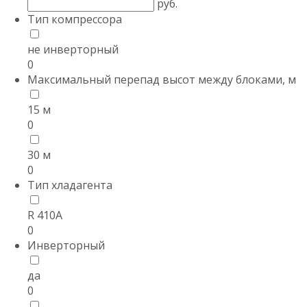
руб.
Тип компрессора
не инверторный
0
Максимальный перепад высот между блоками, м
15 м
0
30 м
0
Тип хладагента
R 410A
0
Инверторный
да
0