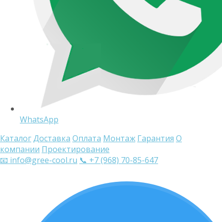
WhatsApp
Каталог
Доставка
Оплата
Монтаж
Гарантия
О
компании
Проектирование
📧 info@gree-cool.ru
📞 +7 (968) 70-85-647