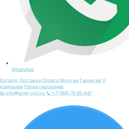
WhatsApp
Каталог
Доставка
Оплата
Монтаж
Гарантия
О
компании
Проектирование
📧 info@gree-cool.ru
📞 +7 (968) 70-85-647