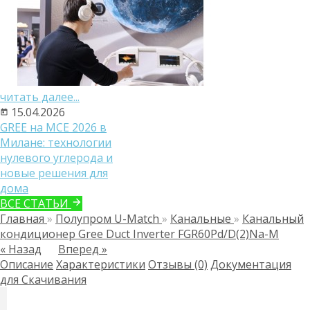
читать далее...
15.04.2026
GREE на MCE 2026 в
Милане: технологии
нулевого углерода и
новые решения для
дома
ВСЕ СТАТЬИ
Главная
»
Полупром U-Match
»
Канальные
»
Канальный
кондиционер Gree Duct Inverter FGR60Pd/D(2)Na-M
« Назад
Вперед »
Описание
Характеристики
Отзывы (0)
Документация
для Скачивания