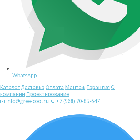
WhatsApp
Каталог
Доставка
Оплата
Монтаж
Гарантия
О
компании
Проектирование
📧 info@gree-cool.ru
📞 +7 (968) 70-85-647