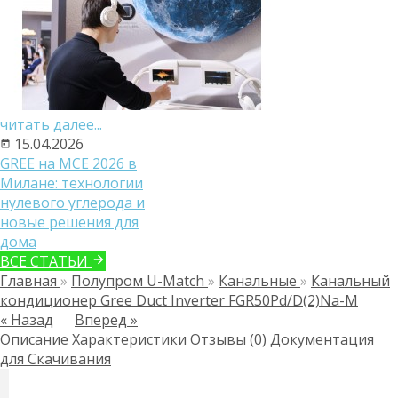
читать далее...
15.04.2026
GREE на MCE 2026 в
Милане: технологии
нулевого углерода и
новые решения для
дома
ВСЕ СТАТЬИ
Главная
»
Полупром U-Match
»
Канальные
»
Канальный
кондиционер Gree Duct Inverter FGR50Pd/D(2)Na-M
« Назад
Вперед »
Описание
Характеристики
Отзывы (0)
Документация
для Скачивания