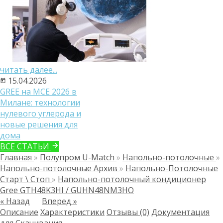
читать далее...
15.04.2026
GREE на MCE 2026 в
Милане: технологии
нулевого углерода и
новые решения для
дома
ВСЕ СТАТЬИ
Главная
»
Полупром U-Match
»
Напольно-потолочные
»
Напольно-потолочные Архив
»
Напольно-Потолочные
Старт \ Стоп
»
Напольно-потолочный кондиционер
Gree GTH48K3HI / GUHN48NM3HO
« Назад
Вперед »
Описание
Характеристики
Отзывы (0)
Документация
для Скачивания