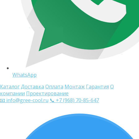
WhatsApp
Каталог
Доставка
Оплата
Монтаж
Гарантия
О
компании
Проектирование
📧 info@gree-cool.ru
📞 +7 (968) 70-85-647