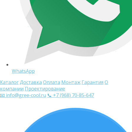
WhatsApp
Каталог
Доставка
Оплата
Монтаж
Гарантия
О
компании
Проектирование
📧 info@gree-cool.ru
📞 +7 (968) 70-85-647