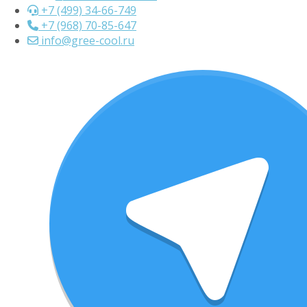
+7 (499) 34-66-749
+7 (968) 70-85-647
info@gree-cool.ru