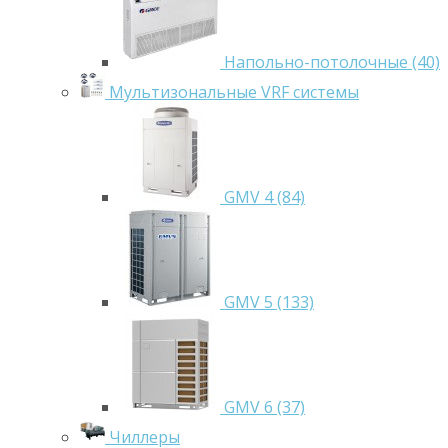
Напольно-потолочные (40)
Мультизональные VRF системы
GMV 4 (84)
GMV 5 (133)
GMV 6 (37)
Чиллеры