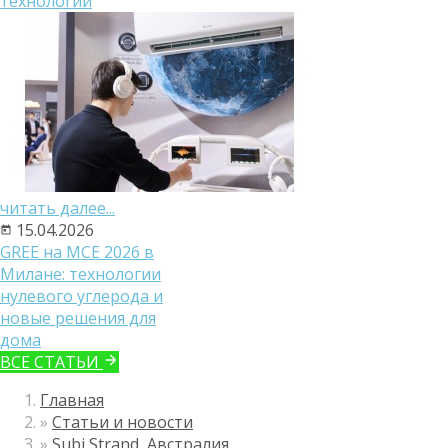
технологий
читать далее...
15.04.2026
GREE на MCE 2026 в
Милане: технологии
нулевого углерода и
новые решения для
дома
ВСЕ СТАТЬИ
Главная
»
Статьи и новости
»
Subi Strand, Австралия