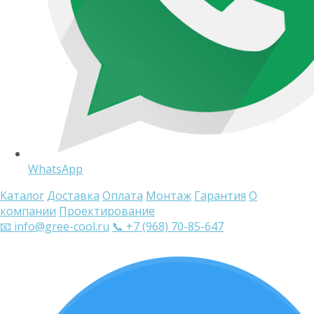
WhatsApp
Каталог
Доставка
Оплата
Монтаж
Гарантия
О
компании
Проектирование
📧 info@gree-cool.ru
📞 +7 (968) 70-85-647