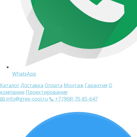
WhatsApp
Каталог
Доставка
Оплата
Монтаж
Гарантия
О
компании
Проектирование
📧 info@gree-cool.ru
📞 +7 (968) 70-85-647