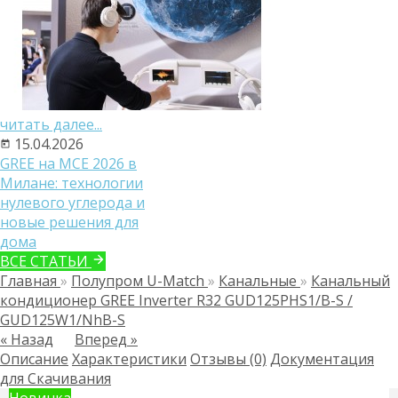
читать далее...
15.04.2026
GREE на MCE 2026 в
Милане: технологии
нулевого углерода и
новые решения для
дома
ВСЕ СТАТЬИ
Главная
»
Полупром U-Match
»
Канальные
»
Канальный
кондиционер GREE Inverter R32 GUD125PHS1/B-S /
GUD125W1/NhB-S
« Назад
Вперед »
Описание
Характеристики
Отзывы (0)
Документация
для Скачивания
Новинка