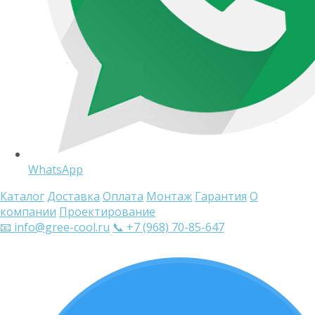
WhatsApp
Каталог
Доставка
Оплата
Монтаж
Гарантия
О
компании
Проектирование
📧 info@gree-cool.ru
📞 +7 (968) 70-85-647