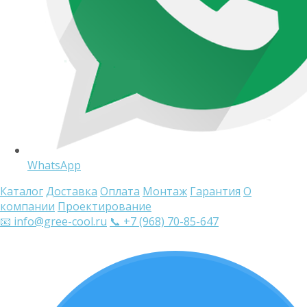
WhatsApp
Каталог
Доставка
Оплата
Монтаж
Гарантия
О
компании
Проектирование
📧 info@gree-cool.ru
📞 +7 (968) 70-85-647