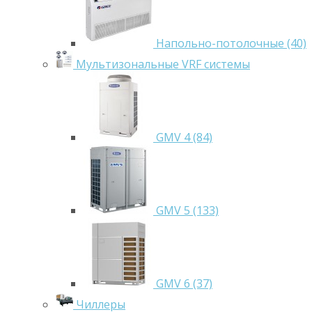
Напольно-потолочные (40)
Мультизональные VRF системы
GMV 4 (84)
GMV 5 (133)
GMV 6 (37)
Чиллеры