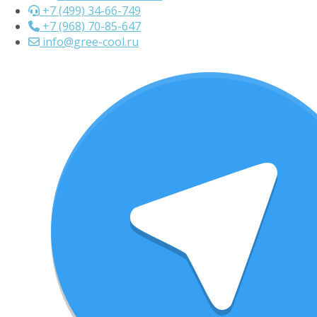
+7 (499) 34-66-749
+7 (968) 70-85-647
info@gree-cool.ru