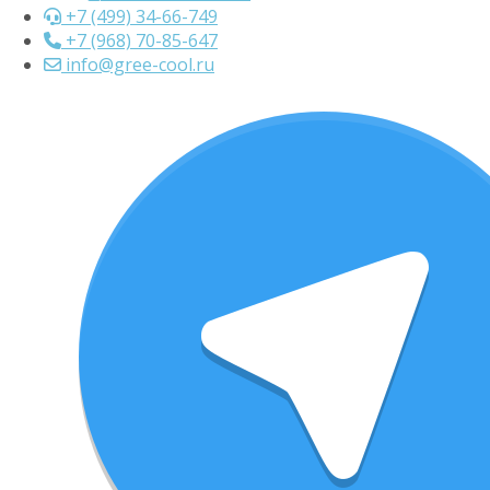
+7 (499) 34-66-749
+7 (968) 70-85-647
info@gree-cool.ru