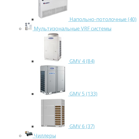
Напольно-потолочные (40)
Мультизональные VRF системы
GMV 4 (84)
GMV 5 (133)
GMV 6 (37)
Чиллеры