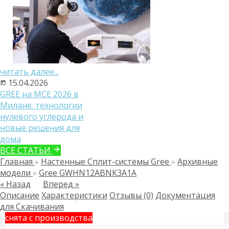
читать далее...
15.04.2026
GREE на MCE 2026 в
Милане: технологии
нулевого углерода и
новые решения для
дома
ВСЕ СТАТЬИ
Главная
»
Настенные Сплит-системы Gree
»
Архивные
модели
»
Gree GWHN12ABNK3A1A
« Назад
Вперед »
Описание
Характеристики
Отзывы (0)
Документация
для Скачивания
снята с производства