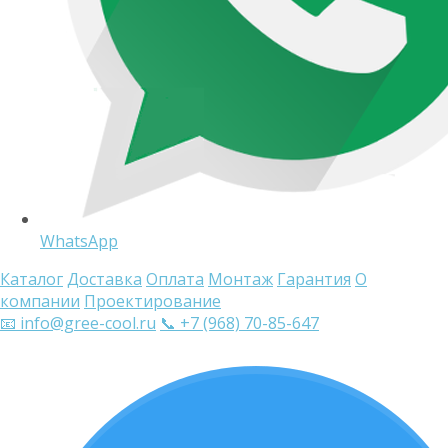
WhatsApp
Каталог
Доставка
Оплата
Монтаж
Гарантия
О
компании
Проектирование
📧 info@gree-cool.ru
📞 +7 (968) 70-85-647